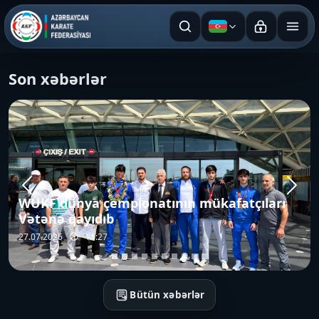
Azərbaycan dili
Son xəbərlər
Sensei Manabu Murakaminin rəhbərliyi ilə
keçirilən karate üzrə texniki seminar
uğurla başa çatıb
26.07.2026
17:52
Bütün xəbərlər