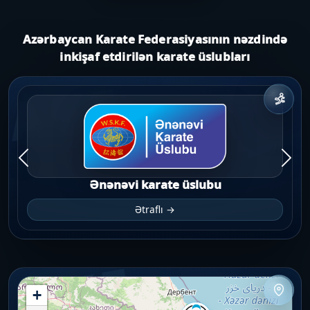
Azərbaycan Karate Federasiyasının nəzdində
inkişaf etdirilən karate üslubları
AKF
Ənənəvi karate üslubu
Ətraflı →
AKF
+