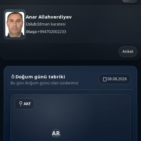
Anar Allahverdiyev
Üslub:
İdman karatesi
Əlaqə:
+994702002233
Anket
Doğum günü təbriki
08.08.2026
Bu gün doğum günü olan üzvlərimiz
AKF
AR