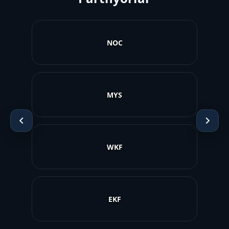
Paralympic
Deflimpiya
AMADA
SmartArena