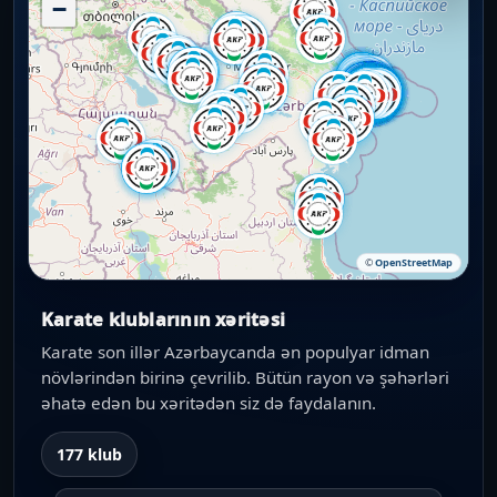
−
©
OpenStreetMap
Karate klublarının xəritəsi
Karate son illər Azərbaycanda ən populyar idman
növlərindən birinə çevrilib. Bütün rayon və şəhərləri
əhatə edən bu xəritədən siz də faydalanın.
177 klub