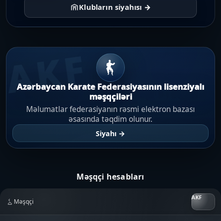
Klubların siyahısı →
AKF
Azərbaycan Karate Federasiyasının lisenziyalı
məşqçiləri
Məlumatlar federasiyanın rəsmi elektron bazası
əsasında təqdim olunur.
Siyahı →
Məşqçi hesabları
Məşqçi