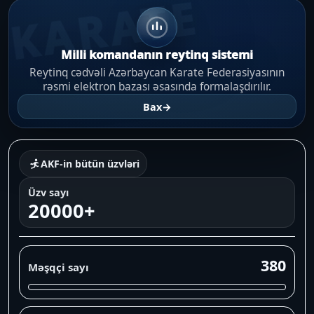
KARATE
Milli komandanın reytinq sistemi
Reytinq cədvəli Azərbaycan Karate Federasiyasının
rəsmi elektron bazası əsasında formalaşdırılır.
Bax
→
AKF-in bütün üzvləri
Üzv sayı
20000+
380
Məşqçi sayı