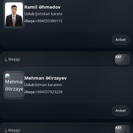
Ramil Əhmədov
Üslub:
Şotokan karate
Əlaqə:
+994555390115
Anket
Məşqçi
Mehman Əlirzayev
Üslub:
İdman karatesi
Əlaqə:
+994557923228
Anket
Məşqçi