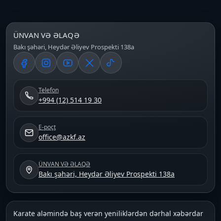
ÜNVAN VƏ ƏLAQƏ
Bakı şəhəri, Heydər Əliyev Prospekti 138a
Telefon
+994 (12) 514 19 30
E-poçt
office@azkf.az
ÜNVAN VƏ ƏLAQƏ
Bakı şəhəri, Heydər Əliyev Prospekti 138a
Karate aləmində baş verən yeniliklərdən dərhal xəbərdar