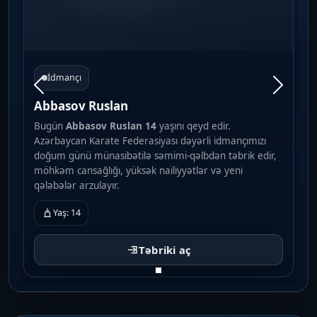
İdmançı
Abbasov Ruslan
Bugün
Abbasov Ruslan
14
yaşını qeyd edir.
Azərbaycan Karate Federasiyası dəyərli idmançımızı
doğum günü münasibətilə səmimi-qəlbdən təbrik edir,
möhkəm cansağlığı, yüksək nailiyyətlər və yeni
qələbələr arzulayır.
Yaş: 14
Təbriki aç