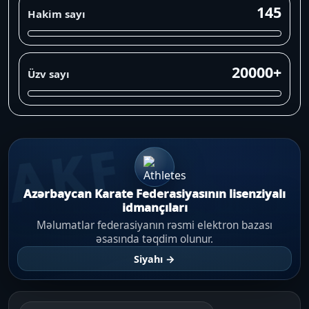
145
Hakim sayı
20000+
Üzv sayı
AKF
Azərbaycan Karate Federasiyasının lisenziyalı
idmançıları
Məlumatlar federasiyanın rəsmi elektron bazası
əsasında təqdim olunur.
Siyahı →