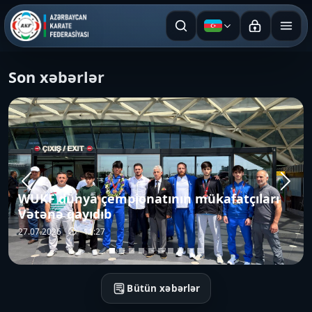
Azərbaycan dili
Son xəbərlər
Sensei Manabu Murakaminin rəhbərliyi ilə
keçirilən karate üzrə texniki seminar
uğurla başa çatıb
26.07.2026
17:52
Bütün xəbərlər