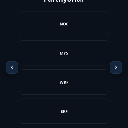
Paralympic
Deflimpiya
AMADA
SmartArena