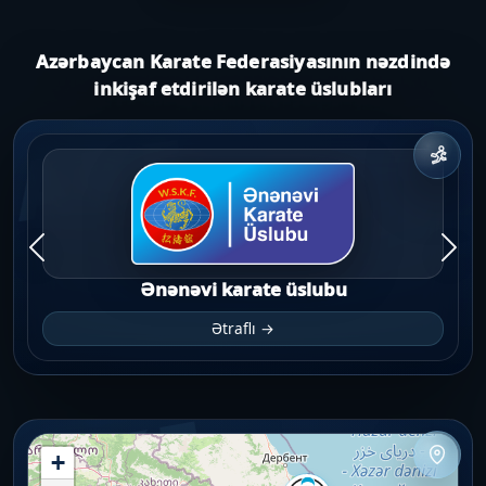
Azərbaycan Karate Federasiyasının nəzdində
inkişaf etdirilən karate üslubları
AKF
Ənənəvi karate üslubu
Ətraflı →
AKF
+