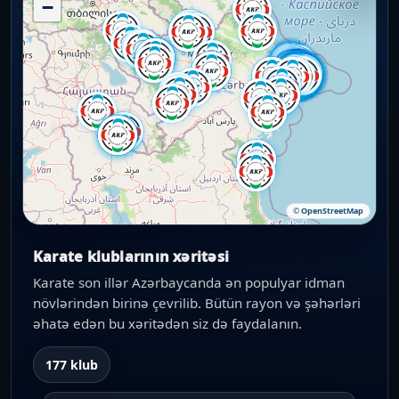
−
©
OpenStreetMap
Karate klublarının xəritəsi
Karate son illər Azərbaycanda ən populyar idman
növlərindən birinə çevrilib. Bütün rayon və şəhərləri
əhatə edən bu xəritədən siz də faydalanın.
177 klub