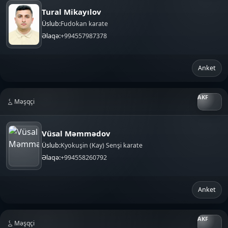
Tural Mikayılov
Üslub:
Fudokan karate
Əlaqə:
+994557987378
Anket
Məşqçi
Vüsal Məmmədov
Üslub:
Kyokuşin (Kay) Senşi karate
Əlaqə:
+994558260792
Anket
Məşqçi