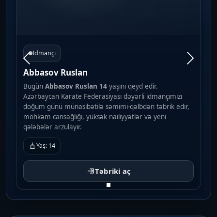
İdmançı
Abbasov Ruslan
Bugün
Abbasov Ruslan
14
yaşını qeyd edir.
Azərbaycan Karate Federasiyası dəyərli idmançımızı
doğum günü münasibətilə səmimi-qəlbdən təbrik edir,
möhkəm cansağlığı, yüksək nailiyyətlər və yeni
qələbələr arzulayır.
Yaş: 14
Təbriki aç