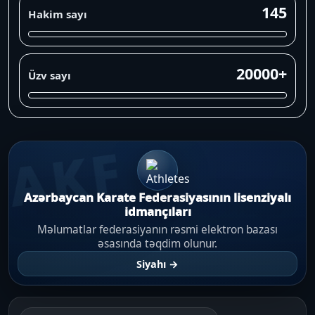
145
Hakim sayı
20000+
Üzv sayı
AKF
Azərbaycan Karate Federasiyasının lisenziyalı
idmançıları
Məlumatlar federasiyanın rəsmi elektron bazası
əsasında təqdim olunur.
Siyahı →