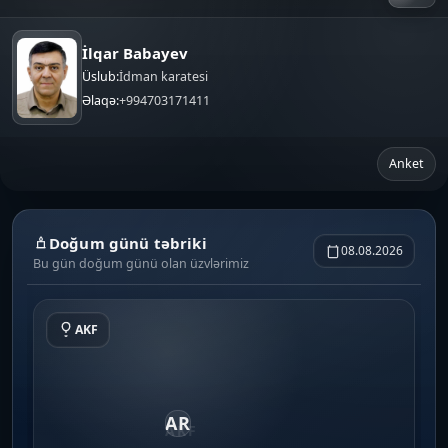
İlqar Babayev
Üslub:
İdman karatesi
Əlaqə:
+994703171411
Anket
Doğum günü təbriki
08.08.2026
Bu gün doğum günü olan üzvlərimiz
AKF
AR