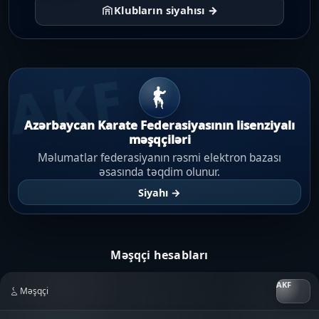
Klubların siyahısı →
AKF
Azərbaycan Karate Federasiyasının lisenziyalı
məşqçiləri
Məlumatlar federasiyanın rəsmi elektron bazası
əsasında təqdim olunur.
Siyahı →
Məşqçi hesabları
Məşqçi