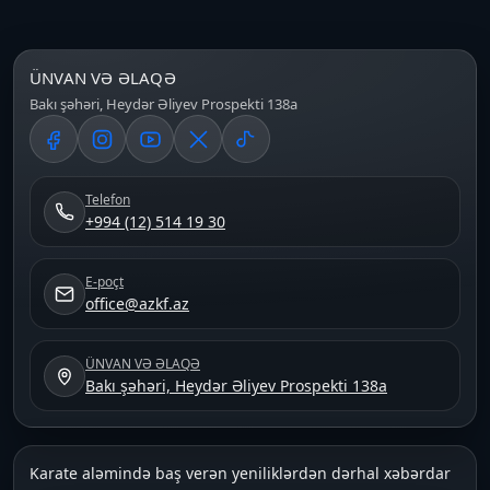
ÜNVAN VƏ ƏLAQƏ
Bakı şəhəri, Heydər Əliyev Prospekti 138a
Telefon
+994 (12) 514 19 30
E-poçt
office@azkf.az
ÜNVAN VƏ ƏLAQƏ
Bakı şəhəri, Heydər Əliyev Prospekti 138a
Karate aləmində baş verən yeniliklərdən dərhal xəbərdar