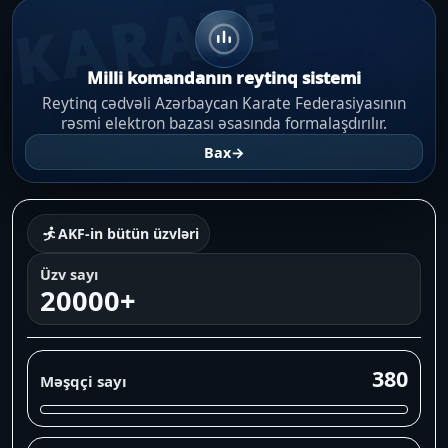
KARATE
Milli komandanın reytinq sistemi
Reytinq cədvəli Azərbaycan Karate Federasiyasının
rəsmi elektron bazası əsasında formalaşdırılır.
Bax
→
AKF-in bütün üzvləri
Üzv sayı
20000+
380
Məşqçi sayı