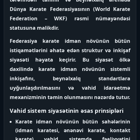
Dünya Karate Federasiyasının (World Karate
Federation – WKF) rəsmi nümayəndəsi
statusuna malikdir.
Federasiya karate idman növünün bütün
istiqamətlərini əhatə edən struktur və inkişaf
siyasəti həyata keçirir. Bu siyasət ölkə
daxilində karate idman növünün sistemli
inkişafını, beynəlxalq standartlara
uyğunlaşdırılmasını və vahid idarəetmə
mexanizminin təmin olunmasını nəzərdə tutur.
Vahid sistem siyasətinin əsas prinsipləri
Karate idman növünün bütün sahələrinin
(idman karatesi, ənənəvi karate, kontakt
karate) vahid sistemdə fəaliyyətini