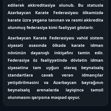
edilərək akkreditasiya olunub. Bu statusla
Azərbaycan Karate Federasiyası ölkəmizdə
karate üzrə yeganə tanınan və rəsmi akkreditə
olunmuş federasiya kimi fəaliyyət göstərir.
Azərbaycan Karate Federasiyası vahid sistem
siyasəti əsasında ölkədə karate idman
növünün dayanıqlı inkişafını təmin edir.
Federasiya öz fəaliyyətində dövlətin idman
siyasətinə tam uyğun olaraq beynəlxalq
standartlara cavab verən idmançılar
yetişdirilməsini və Azərbaycan bayrağının
beynəlxalq arenalarda layiqincə təmsil
olunmasını qarşısına məqsəd qoyur.