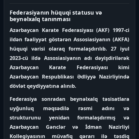
Federasiyanın hüquqi statusu və
beynəlxalq tanınması
Azərbaycan Karate Federasiyası (AKF) 1997-ci
ildən fəaliyyət göstərən Assosiasiyanın (AKFA)
hüquqi varisi olaraq formalaşdırılıb. 27 iyul
2023-cü ildə Assosiasiyanın adı dəyişdirilərək
Azərbaycan Karate Federasiyası kimi
Azərbaycan Respublikası Ədliyyə Nazirliyində
dövlət qeydiyyatına alınıb.
Federasiya sonradan beynəlxalq təsisatlara
uyğunluq məqsədilə rəsmi adını və
strukturunu yenidən formalaşdırmış və
Azərbaycan Gənclər və İdman Nazirliyi
Kollegiyasının müvafiq qərarı ilə təsdiq