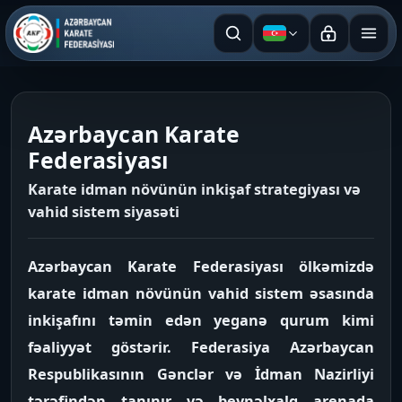
Azərbaycan dili
Azərbaycan Karate
Federasiyası
Karate idman növünün inkişaf strategiyası və
vahid sistem siyasəti
Azərbaycan Karate Federasiyası ölkəmizdə
karate idman növünün vahid sistem əsasında
inkişafını təmin edən yeganə qurum kimi
fəaliyyət göstərir. Federasiya Azərbaycan
Respublikasının Gənclər və İdman Nazirliyi
tərəfindən tanınır və beynəlxalq arenada