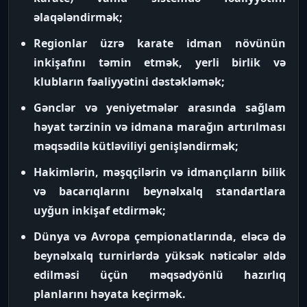
əlaqələndirmək;
Regionlar üzrə karate idman növünün
inkişafını təmin etmək, yerli birlik və
klubların fəaliyyətini dəstəkləmək;
Gənclər və yeniyetmələr arasında sağlam
həyat tərzinin və idmana marağın artırılması
məqsədilə kütləviliyi genişləndirmək;
Hakimlərin, məşqçilərin və idmançıların bilik
və bacarıqlarını beynəlxalq standartlara
uyğun inkişaf etdirmək;
Dünya və Avropa çempionatlarında, eləcə də
beynəlxalq turnirlərdə yüksək nəticələr əldə
edilməsi üçün məqsədyönlü hazırlıq
planlarını həyata keçirmək.