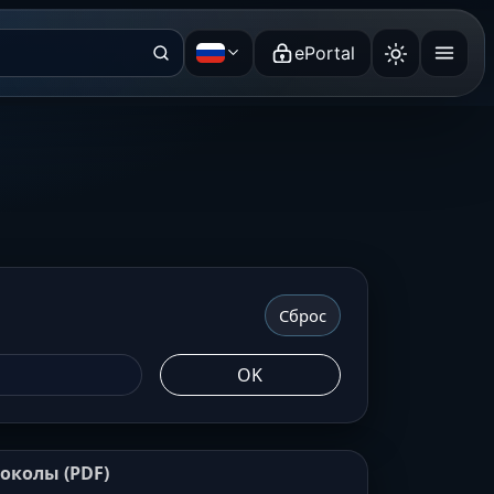
ePortal
Русский
Сброс
OK
околы (PDF)