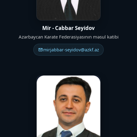
Mi̇r - Cabbar Seyi̇dov
Azərbaycan Karate Federasiyasının məsul katibi
mirjabbar-seyidov@azkf.az