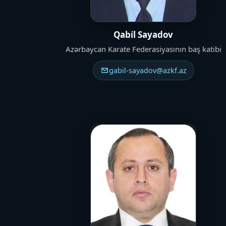
Qabi̇l Sayadov
Azərbaycan Karate Federasiyasının baş katibi
gabil-sayadov@azkf.az