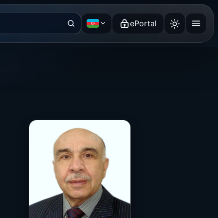
ePortal
Azərbaycan dili