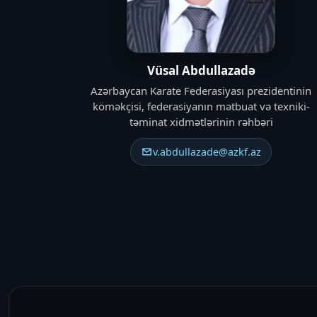
Vüsal Abdullazadə
Azərbaycan Karate Federasiyası prezidentinin
köməkçisi, federasiyanın mətbuat və texniki-
təminat xidmətlərinin rəhbəri
v.abdullazade@azkf.az