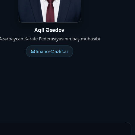
Aqi̇l Əsədov
Azərbaycan Karate Federasiyasının baş mühasibi
finance@azkf.az