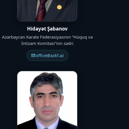
Hi̇dayət Şabanov
Azərbaycan Karate Federasiyasının “Hüquq və
İntizam Komitəsi”nin sədri
office@azkf.az