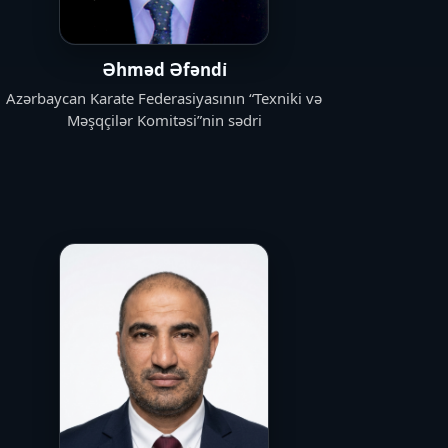
Əhməd Əfəndi̇
Azərbaycan Karate Federasiyasının “Texniki və
Məşqçilər Komitəsi”nin sədri