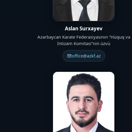
Aslan Surxayev
Azərbaycan Karate Federasiyasının “Hüquq və
İntizam Komitəsi”nin üzvü
office@azkf.az