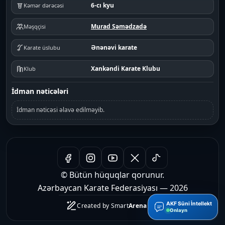
6-cı kyu
Kəmər dərəcəsi
Murad Səmədzadə
Məşqçisi
Ənənəvi karate
Karate üslubu
Xankəndi Karate Klubu
Klub
İdman nəticələri
İdman nəticəsi əlavə edilməyib.
© Bütün hüquqlar qorunur.
Azərbaycan Karate Federasiyası — 2026
AKF Süni İntellekt
Created by
Smart
Arena
LLC
Onlayn