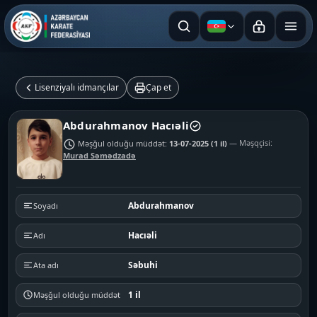
Azərbaycan dili
Lisenziyalı idmançılar
Çap et
Abdurahmanov Hacıəli
Məşğul olduğu müddət:
13-07-2025 (1 il)
— Məşqçisi:
Murad Səmədzadə
Abdurahmanov
Soyadı
Hacıəli
Adı
Səbuhi
Ata adı
1 il
Məşğul olduğu müddət