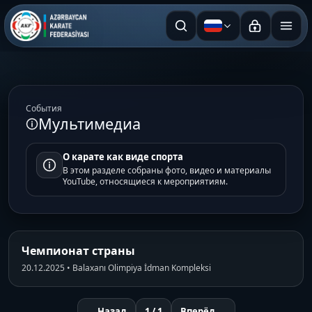
Русский
События
Мультимедиа
О карате как виде спорта
В этом разделе собраны фото, видео и материалы
YouTube, относящиеся к мероприятиям.
Чемпионат страны
20.12.2025 • Balaxanı Olimpiya İdman Kompleksi
← Назад
1 / 1
Вперёд →