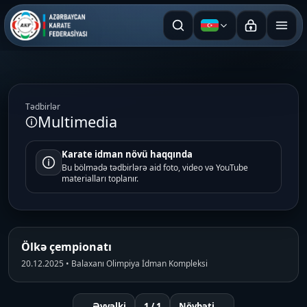
Azərbaycan dili
Tədbirlər
Multimedia
Karate idman növü haqqında
Bu bölmədə tədbirlərə aid foto, video və YouTube
materialları toplanır.
Ölkə çempionatı
20.12.2025 • Balaxanı Olimpiya İdman Kompleksi
← Əvvəlki
1 / 1
Növbəti →