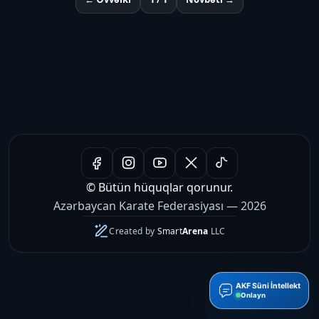
© Bütün hüquqlar qorunur.
Azərbaycan Karate Federasiyası — 2026
Created by
Smart
Arena
LLC
AKF Süni İntellekt
Onlayn