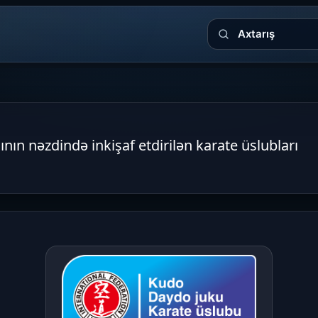
Axtarış
ın nəzdində inkişaf etdirilən karate üslubları