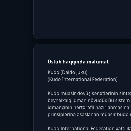
Üslub haqqında məlumat
Kudo (Daido Juku)

(Kudo International Federation)

Kudo müasir döyüş sənətlərinin sintezi
beynəlxalq idman növüdür. Bu sistem z
idmançının hərtərəfli hazırlanmasına
prinsiplərinə əsaslanan müasir budo mə
Kudo International Federation xətti il