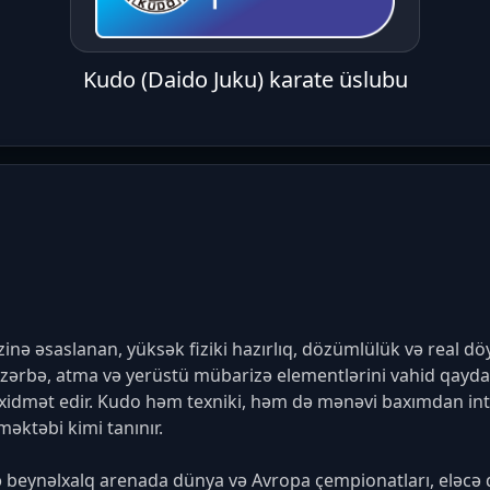
Kudo (Daido Juku) karate üslubu
nə əsaslanan, yüksək fiziki hazırlıq, dözümlülük və real döy
ərbə, atma və yerüstü mübarizə elementlərini vahid qaydala
 xidmət edir. Kudo həm texniki, həm də mənəvi baxımdan int
ktəbi kimi tanınır.

ə beynəlxalq arenada dünya və Avropa çempionatları, eləcə də