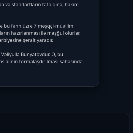
a və standartların tətbiqinə, hakim 
də bu fənn üzrə 7 məşqçi-müəllim 
rın hazırlanması ilə məşğul olurlar. 
biyəsinə şərait yaradır.

liyulla Bunyatovdur. O, bu 
nsialının formalaşdırılması sahəsində 