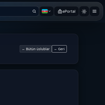
ePortal
Azərbaycan dili
← Bütün üslublar
← Geri