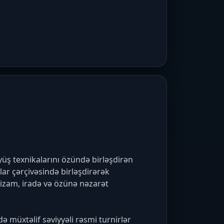
üş texnikalarını özündə birləşdirən 
r çərçivəsində birləşdirərək 
izam, iradə və özünə nəzarət 
 müxtəlif səviyyəli rəsmi turnirlər 