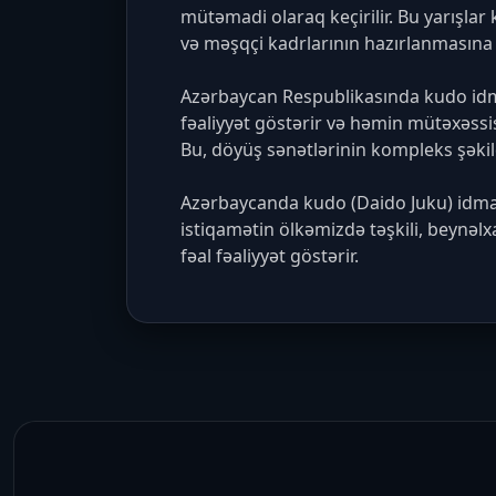
mütəmadi olaraq keçirilir. Bu yarışla
və məşqçi kadrlarının hazırlanmasına 
Azərbaycan Respublikasında kudo idman
fəaliyyət göstərir və həmin mütəxəssis
Bu, döyüş sənətlərinin kompleks şəkild
Azərbaycanda kudo (Daido Juku) idma
istiqamətin ölkəmizdə təşkili, beynəlx
fəal fəaliyyət göstərir.