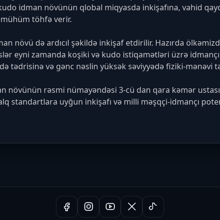
r kudo idman növünün qlobal miqyasda inkişafına, vahid qayd
mühüm töhfə verir.

 növü də ardıcıl şəkildə inkişaf etdirilir. Hazırda ölkəmiz
lər eyni zamanda koşiki və kudo istiqamətləri üzrə idmançıla
ə tədrisinə və gənc nəslin yüksək səviyyədə fiziki-mənəvi tər
n növünün rəsmi nümayəndəsi 3-cü dan qara kəmər ustası Və
alq standartlara uyğun inkişafı və milli məşqçi-idmançı pote