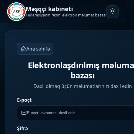
Məşqçi kabineti
Federasiyanın rəsmi elektron məlumat bazası
Ana səhifə
Elektronlaşdırılmış məluma
bazası
Daxil olmaq üçün məlumatlarınızı daxil edin
Company
E-poçt
Şifrə