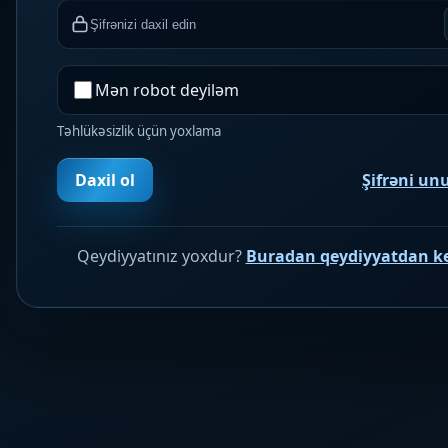
Mən robot deyiləm
Təhlükəsizlik üçün yoxlama
Daxil ol
Şifrəni u
Qeydiyyatınız yoxdur?
Buradan qeydiyyatdan k