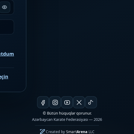
nutdum
eçin
© Bütün hüquqlar qorunur.
Azərbaycan Karate Federasiyası — 2026
Created by
Smart
Arena
LLC