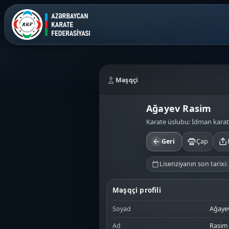
Məşqçi
Ağayev Rasim
Karate üslubu: İdman karat
Geri
Çap
Lisenziyanın son tarixi: 
Məşqçi profili
Soyad
Ağaye
Ad
Rasim