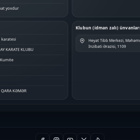
at yoxdur
Klubun (idman zalı) ünvanlar
 karatesi
Heyat Tibb Merkezi, Məhəmm
İnzibati Ərazisi, 1109
AY KARATE KLUBU
 Kumite
N QARA KƏMƏR