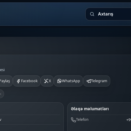
Axtarış
esi
Paylaş
Facebook
X
WhatsApp
Telegram
-
Əlaqə məlumatları
v
Telefon
+9