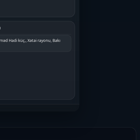
ı
əd Hadi küç., Xətai rayonu, Bakı