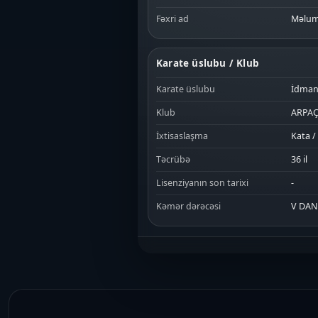
Fəxri ad
Məlum
Karate üslubu / Klub
Karate üslubu
İdman
Klub
ARPAÇ
İxtisaslaşma
Kata /
Təcrübə
36 il
Lisenziyanın son tarixi
-
Kəmər dərəcəsi
V DA