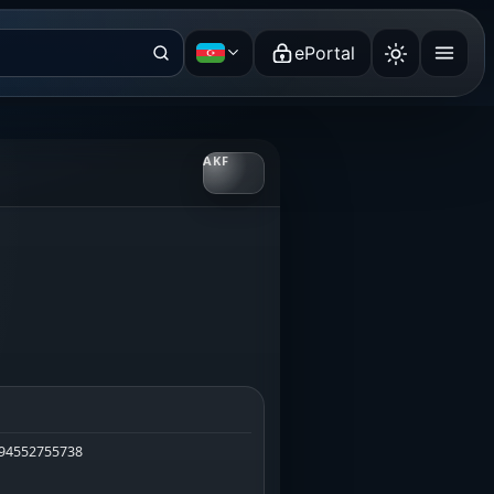
ePortal
Azərbaycan dili
94552755738