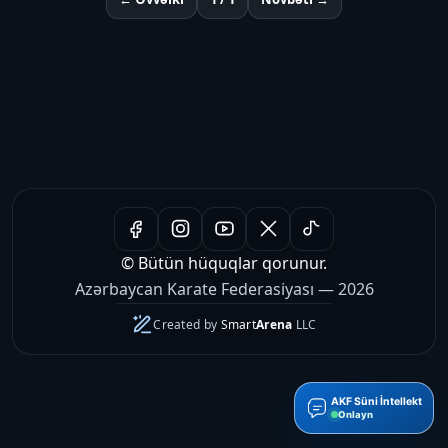
© Bütün hüquqlar qorunur.
Azərbaycan Karate Federasiyası — 2026
Created by
Smart
Arena
LLC
AKF Süni İntellekt
Onlayn