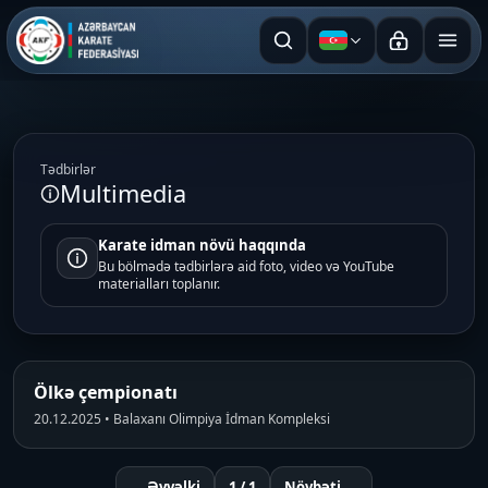
Azərbaycan dili
Tədbirlər
Multimedia
Karate idman növü haqqında
Bu bölmədə tədbirlərə aid foto, video və YouTube
materialları toplanır.
Ölkə çempionatı
20.12.2025 • Balaxanı Olimpiya İdman Kompleksi
← Əvvəlki
1 / 1
Növbəti →